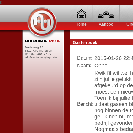
0
Home
Aanbod
Ond
Gastenboek
Textielweg 13
3812 RV Amersfoort
Tel.: 033 465 77 77
2015-01-26 22:
info@autobedrijfupdate.nl
Datum:
Onno
Naam:
Kwik fit wil wel
zijn jullie gelukk
afgekeurd op de 
moest een nieuw
Toen ik bij julli
uitlaat gassen 
Bericht:
nog binnen de to
geluk ben blij m
bedrijf gevonden
Nogmaals bedank