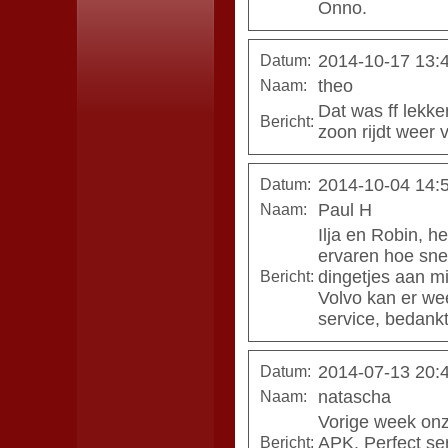
Onno.
2014-10-17 13:
Datum:
theo
Naam:
Dat was ff lekke
Bericht:
zoon rijdt weer v
2014-10-04 14:
Datum:
Paul H
Naam:
Ilja en Robin, h
ervaren hoe sne
dingetjes aan mi
Bericht:
Volvo kan er we
service, bedankt
2014-07-13 20:
Datum:
natascha
Naam:
Vorige week onz
APK. Perfect ser
Bericht: